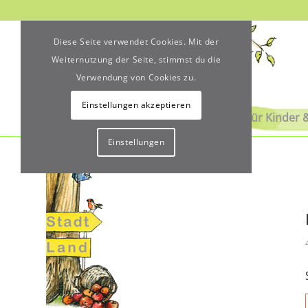
Diese Seite verwendet Cookies. Mit der
Weiternutzung der Seite, stimmst du die
Verwendung von Cookies zu.
Einstellungen akzeptieren
Über uns
Für Kinder 
Einstellungen