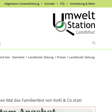
Allgemeine Umweltbildung
Kontakt
FÖJ
Anmeldung & Mehr
ind hier:
Startseite
/
Landshuter Zeitung
/
Presse
/
Landshuter Zeitung
n Mal das Familienfest von KoKi & Co.statt