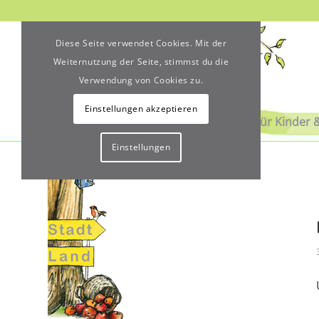
Diese Seite verwendet Cookies. Mit der
Weiternutzung der Seite, stimmst du die
Verwendung von Cookies zu.
Einstellungen akzeptieren
Über uns
Für Kinder 
Einstellungen